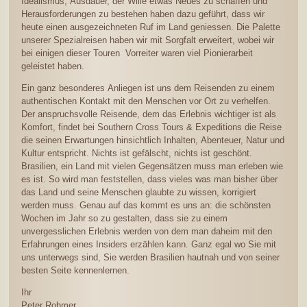
Idealismus, Ausdauer, der Wille etwas Neues zu schaffen und
Herausforderungen zu bestehen haben dazu geführt, dass wir
heute einen ausgezeichneten Ruf im Land geniessen. Die Palette
unserer Spezialreisen haben wir mit Sorgfalt erweitert, wobei wir
bei einigen dieser Touren Vorreiter waren viel Pionierarbeit
geleistet haben.
Ein ganz besonderes Anliegen ist uns dem Reisenden zu einem
authentischen Kontakt mit den Menschen vor Ort zu verhelfen.
Der anspruchsvolle Reisende, dem das Erlebnis wichtiger ist als
Komfort, findet bei Southern Cross Tours & Expeditions die Reise
die seinen Erwartungen hinsichtlich Inhalten, Abenteuer, Natur und
Kultur entspricht. Nichts ist gefälscht, nichts ist geschönt.
Brasilien, ein Land mit vielen Gegensätzen muss man erleben wie
es ist. So wird man feststellen, dass vieles was man bisher über
das Land und seine Menschen glaubte zu wissen, korrigiert
werden muss. Genau auf das kommt es uns an: die schönsten
Wochen im Jahr so zu gestalten, dass sie zu einem
unvergesslichen Erlebnis werden von dem man daheim mit den
Erfahrungen eines Insiders erzählen kann. Ganz egal wo Sie mit
uns unterwegs sind, Sie werden Brasilien hautnah und von seiner
besten Seite kennenlernen.
Ihr
Peter Rohmer