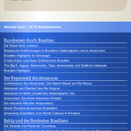
Aktuelle Seite:
SCTE Brasilienreisen
Rundreisen durch Brasilien
Die Reise Ihres Lebens!
Botanische Entdeckungen in Brasiliens Nationalparks und in Amazonien
Brasilien-Highlights für Einsteiger
Große Kultur und Natur Erlebnisreise Brasilien
The Big 5: Jaguar, Riesenotter, Tapir, Ameisenbär und Südliche Glattwale
Brasilien Highlights
Der Regenwald des Amazonas
Geheimnisse des Amazonas: Die Sateré-Mawé am Rio Marau
Abenteuer am Oberlauf des Rio Negros
Abenteuer im tiefen Urwald des Nationalparks Jaú
Amazonien: Ein erster intensiver Kontakt
Der einsame Wächter Amazoniens
Monte Roraima Amazonas-Expedition
Amazonas-Expedition zum Monte Caburaí in Roraima
Bahia und der Nordosten Brasiliens
Die Strände von Ponta de Corumbau
Trekking und Wandern im Hochland des Nationalparks Chapada Diamantina