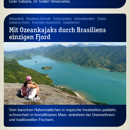
Gran Sabana, im Süden Venezuelas.
Aktivurlaub
Brasiliens Strände
Kultur & Natur
Südostbrasilien
Paraty
Indigene Kultur
Koloniale Geschichte
Kajakfahren
Mit Ozeankajaks durch Brasiliens
einzigen Fjord
Auf Gipfel des Pico de Mamanguá
Vom barocken Hafenstädtchen in tropische Inselwelten paddeln,
schnorcheln in kristallklarem Meer, einkehren bei Ureinwohnern
und traditionellen Fischern.