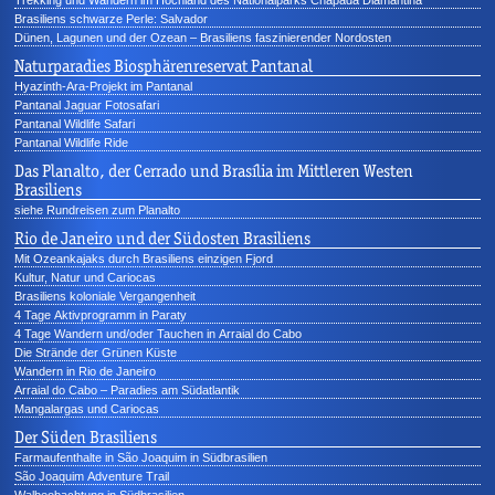
Brasiliens schwarze Perle: Salvador
Dünen, Lagunen und der Ozean – Brasiliens faszinierender Nordosten
Naturparadies Biosphärenreservat Pantanal
Hyazinth-Ara-Projekt im Pantanal
Pantanal Jaguar Fotosafari
Pantanal Wildlife Safari
Pantanal Wildlife Ride
Das Planalto, der Cerrado und Brasília im Mittleren Westen
Brasiliens
siehe Rundreisen zum Planalto
Rio de Janeiro und der Südosten Brasiliens
Mit Ozeankajaks durch Brasiliens einzigen Fjord
Kultur, Natur und Cariocas
Brasiliens koloniale Vergangenheit
4 Tage Aktivprogramm in Paraty
4 Tage Wandern und/oder Tauchen in Arraial do Cabo
Die Strände der Grünen Küste
Wandern in Rio de Janeiro
Arraial do Cabo – Paradies am Südatlantik
Mangalargas und Cariocas
Der Süden Brasiliens
Farmaufenthalte in São Joaquim in Südbrasilien
São Joaquim Adventure Trail
Walbeobachtung in Südbrasilien