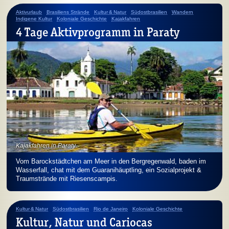
Aktivurlaub
Brasiliens Strände
Kultur & Natur
Südostbrasilien
Wandern
Indigene Kultur
Koloniale Geschichte
Kajakfahren
4 Tage Aktivprogramm in Paraty
Kajakfahren in Paraty
Vom Barockstädtchen am Meer in den Bergregenwald, baden im
Wasserfall, chat mit dem Guaranihäuptling, ein Sozialprojekt &
Traumstrände mit Riesenscampis.
Kultur & Natur
Südostbrasilien
Rio de Janeiro
Koloniale Geschichte
Kultur, Natur und Cariocas