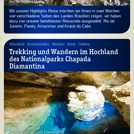
Rio de Janeiro
Mit unserer Highlights Reise möchten wir Ihnen in zwei Wochen
vier verschiedene Seiten des Landes Brasilien zeigen, wir haben
dazu vier unserer beliebtesten Reiseziele ausgewählt: Rio de
Janeiro, Paraty, Amazonas und Arraial do Cabo.
Aktivurlaub
Nordostbrasilien
Wandern
Bahia
Trekking
Trekking und Wandern im Hochland
des National­parks Chapada
Diamantina
Poço Azul (Chapada Diamantina)