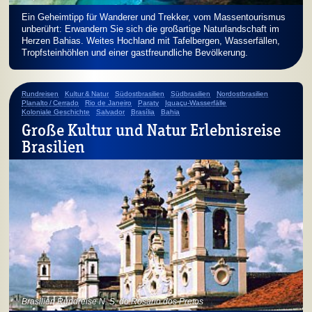
Ein Geheimtipp für Wanderer und Trekker, vom Massentourismus
unberührt: Erwandern Sie sich die großartige Naturlandschaft im
Herzen Bahias. Weites Hochland mit Tafelbergen, Wasserfällen,
Tropfsteinhöhlen und einer gastfreundliche Bevölkerung.
Rundreisen
Kultur & Natur
Südostbrasilien
Südbrasilien
Nordostbrasilien
Planalto / Cerrado
Rio de Janeiro
Paraty
Iguaçu-Wasserfälle
Koloniale Geschichte
Salvador
Brasília
Bahia
Große Kultur und Natur Erlebnisreise
Brasilien
Brasilien Rundreise N. S. do Rosário dos Pretos