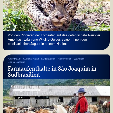
Von den Pionieren der Fotosafari auf das gefährlichste Raubtier
Amerikas: Erfahrene Wildlife-Guides zeigen Ihnen den
brasilianischen Jaguar in seinem Habitat.
Aktivurlaub
Kultur & Natur
Südbrasilien
Reiterreisen
Wandern
Santa Catarina
Farmaufenthalte in São Joaquim in
Südbrasilien