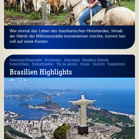
Viehtrieb Brasilien Urlaub
Wer einmal das Leben des brasilianischen Hinterlandes, fernab
der Hektik der Millionenstädte kennenlernen möchte, kommt hier
voll auf seine Kosten.
Amazonas Regenwald
Rundreisen
Aktivurlaub
Brasiliens Strände
Kultur & Natur
Südostbrasilien
Rio de Janeiro
Paraty
Tauchen
Kajakfahren
Brasilien Highlights