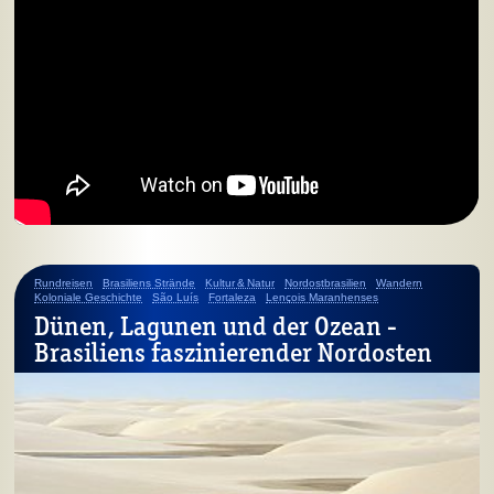
Rundreisen
Brasiliens Strände
Kultur & Natur
Nordostbrasilien
Wandern
Koloniale Geschichte
São Luís
Fortaleza
Lençois Maranhenses
Dünen, Lagunen und der Ozean -
Brasiliens faszinierender Nordosten