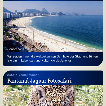
Copacabana brasilien reisen
Wir zeigen Ihnen die weltbekannten Symbole der Stadt und führen
Sie ein in Lebensart und Kultur Rio de Janeiros.
Pantanal
Tierwelt Brasiliens
Pantanal Jaguar Fotosafari