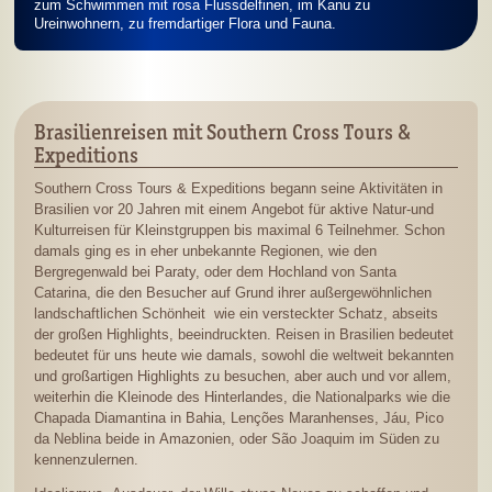
zum Schwimmen mit rosa Flussdelfinen, im Kanu zu
Ureinwohnern, zu fremdartiger Flora und Fauna.
Brasilienreisen mit Southern Cross Tours &
Expeditions
Southern Cross Tours & Expeditions begann seine Aktivitäten in
Brasilien vor 20 Jahren mit einem Angebot für aktive Natur-und
Kulturreisen für Kleinstgruppen bis maximal 6 Teilnehmer. Schon
damals ging es in eher unbekannte Regionen, wie den
Bergregenwald bei Paraty, oder dem Hochland von Santa
Catarina, die den Besucher auf Grund ihrer außergewöhnlichen
landschaftlichen Schönheit wie ein versteckter Schatz, abseits
der großen Highlights, beeindruckten. Reisen in Brasilien bedeutet
bedeutet für uns heute wie damals, sowohl die weltweit bekannten
und großartigen Highlights zu besuchen, aber auch und vor allem,
weiterhin die Kleinode des Hinterlandes, die Nationalparks wie die
Chapada Diamantina in Bahia, Lenções Maranhenses, Jáu, Pico
da Neblina beide in Amazonien, oder São Joaquim im Süden zu
kennenzulernen.