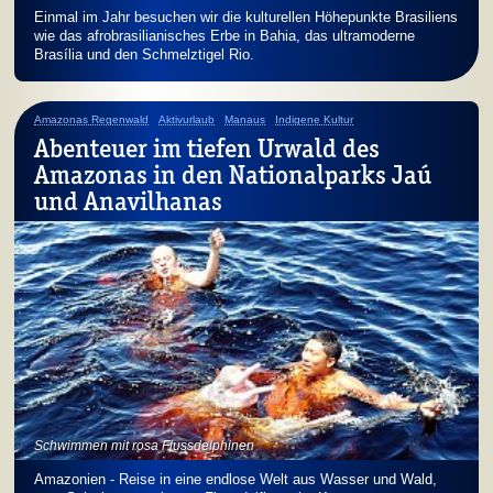
Einmal im Jahr besuchen wir die kulturellen Höhepunkte Brasiliens
wie das afro­brasilia­nisches Erbe in Bahia, das ultramoderne
Brasília und den Schmelztigel Rio.
Amazonas Regenwald
Aktivurlaub
Manaus
Indigene Kultur
Abenteuer im tiefen Urwald des
Amazonas in den Nationalparks Jaú
und Anavilhanas
Schwimmen mit rosa Flussdelphinen
Amazonien - Reise in eine endlose Welt aus Wasser und Wald,