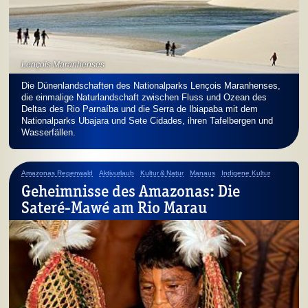
Lençois Maranhenses
Die Dünenlandschaften des Nationalparks Lençois Maranhenses,
die einmalige Naturlandschaft zwischen Fluss und Ozean des
Deltas des Rio Parnaíba und die Serra de Ibiapaba mit dem
Nationalparks Ubajara und Sete Cidades, ihren Tafelbergen und
Wasserfällen.
Amazonas Regenwald
Aktivurlaub
Kultur & Natur
Manaus
Indigene Kultur
Geheimnisse des Amazonas: Die
Sateré-Mawé am Rio Marau