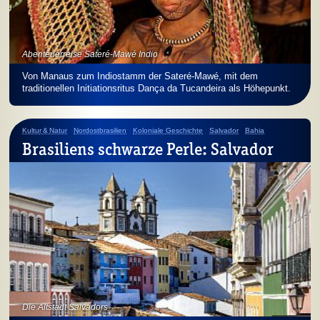
Abenteuerreise Sateré-Mawé Indio
Von Manaus zum Indiostamm der Sateré-Mawé, mit dem
traditionellen Initiationsritus Dança da Tucandeira als Höhepunkt.
Kultur & Natur
Nordostbrasilien
Koloniale Geschichte
Salvador
Bahia
Brasiliens schwarze Perle: Salvador
Die Altstadt Salvadors