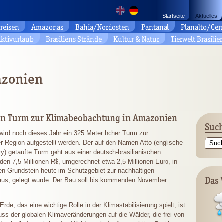
Startseite
Aktuelles
reisen
Amazonas
Bahia/Nordosten
Pantanal
Planalto/Cer
ktivurlaub
Brasiliens Strände
Kultur & Natur
Tierwelt Brasilie
azonien
uen Turm zur Klimabeobachtung in Amazonien
Such
ird noch dieses Jahr ein 325 Meter hoher Turm zur
 Region aufgestellt werden. Der auf den Namen Atto (englische
) getaufte Turm geht aus einer deutsch-brasilianischen
den 7,5 Millionen R$, umgerechnet etwa 2,5 Millionen Euro, in
n Grundstein heute im Schutzgebiet zur nachhaltigen
Das 
us, gelegt wurde. Der Bau soll bis kommenden November
de, das eine wichtige Rolle in der Klimastabilisierung spielt, ist
ss der globalen Klimaveränderungen auf die Wälder, die frei von