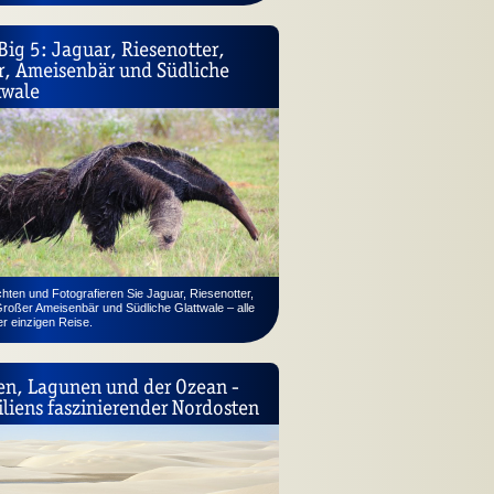
Big 5: Jaguar, Riesen­otter,
r, Ameisen­bär und Südliche
twale
ten und Fotografieren Sie Jaguar, Riesenotter,
Großer Ameisenbär und Südliche Glattwale – alle
er einzigen Reise.
n, Lagunen und der Ozean -
iliens faszinierender Nordosten