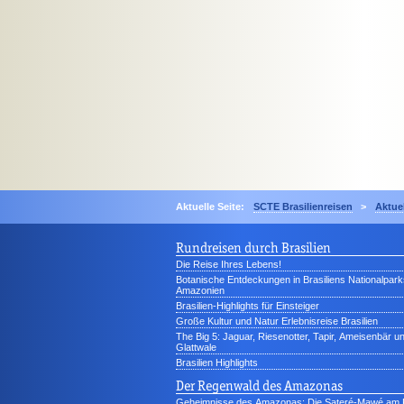
Aktuelle Seite:
SCTE Brasilienreisen
>
Aktue
Rundreisen durch Brasilien
Die Reise Ihres Lebens!
Botanische Entdeckungen in Brasiliens Nationalpark
Amazonien
Brasilien-Highlights für Einsteiger
Große Kultur und Natur Erlebnisreise Brasilien
The Big 5: Jaguar, Riesenotter, Tapir, Ameisenbär u
Glattwale
Brasilien Highlights
Der Regenwald des Amazonas
Geheimnisse des Amazonas: Die Sateré-Mawé am 