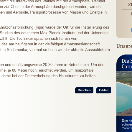
it die Interaktion des Waldes mit der Atmosphäre. Darüber
2
en zur Chemie der Atmosphäre durchgeführt werden, wie der
en und Aerosole,Transportprozesse von Masse und Energie in
Amazonasforschung (Inpa) wurde der Ort für die Installierung des
udien des deutschen Max-Planck-Instituts und der Universität
lt. Die Techniker sprachen sich für ein von
as am häufigsten in der vielfältigen Amazonaslandschaft
Unsere
 Art in Südamerika, viermal so hoch wie der aktuelle Aussichtsturm
Die 
ren und schätzungsweise 20-30 Jahre in Betrieb sein. Um den
Cor
me, je 80 Meter hoch, errichtet werden, um horizontale
damit bei der Datenerhebung des Hauptturms zu helfen.
Drucken
E-Mail
Eine kl
schwer
Corumb