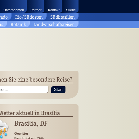
Unternehmen
Partner
Kontakt
Suche
rado
Rio/Südosten
Südbrasilien
ns
Botanik
Landwirschaftsreisen
en Sie eine besondere Reise?
Start
Wetter aktuell in Brasília
Brasília, DF
Gewitter
Feuchtigkeit: 79%