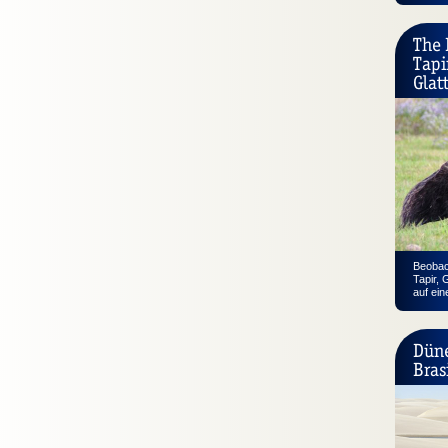
The 
Tapi
Glat
Beobach
Tapir, 
auf ein
Düne
Bras