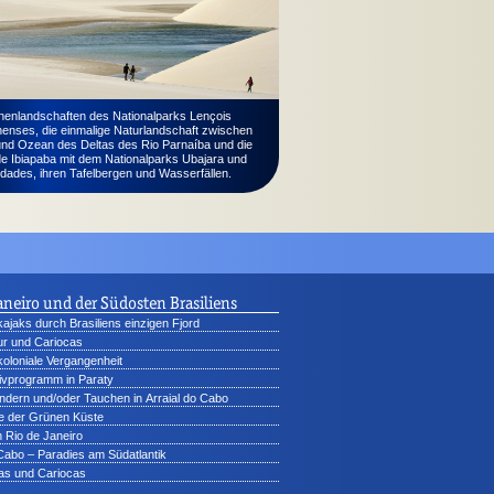
nenlandschaften des Nationalparks Lençois
enses, die einmalige Naturlandschaft zwischen
und Ozean des Deltas des Rio Parnaíba und die
de Ibiapaba mit dem Nationalparks Ubajara und
dades, ihren Tafelbergen und Wasserfällen.
aneiro und der Südosten Brasiliens
ajaks durch Brasiliens einzigen Fjord
tur und Cariocas
 koloniale Vergangenheit
ivprogramm in Paraty
dern und/oder Tauchen in Arraial do Cabo
e der Grünen Küste
 Rio de Janeiro
 Cabo – Paradies am Südatlantik
as und Cariocas