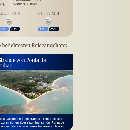
8°C
Wind: 9.66 km/h
03 Jan 2019
04 Jan 2019
28°C
23°C
30°C
25°C
 beliebtesten Reiseangebote:
Strände von Ponta de
umbau
eine, weitgehend unbekannte Fischer­sied­lung,
 zu erreichen aber traumhaft schön. Ponta de
aú, ein Platz um die Seele baumeln zu lassen.