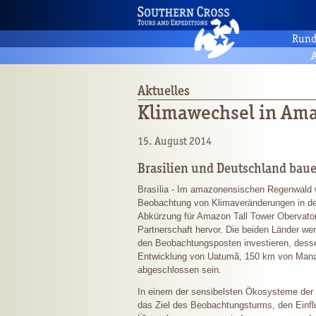
Rund
A
Aktuelles
Klimawechsel in Am
15. August 2014
Brasilien und Deutschland ba
Brasília - Im amazonensischen Regenwald w
Beobachtung von Klimaveränderungen in der
Abkürzung für Amazon Tall Tower Obervatory
Partnerschaft hervor. Die beiden Länder wer
den Beobachtungsposten investieren, desse
Entwicklung von Uatumã, 150 km von Mana
abgeschlossen sein.
In einem der sensibelsten Ökosysteme der Er
das Ziel des Beobachtungsturms, den Einflu