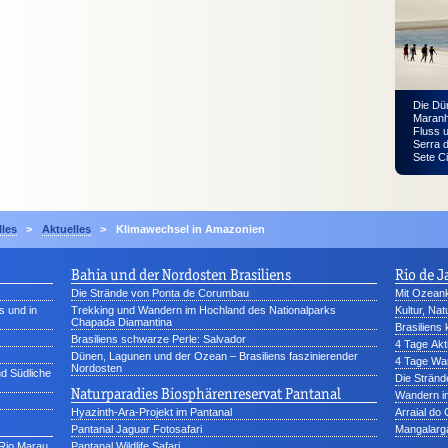
Die Dü
Maranh
Fluss 
Serra 
Sete Ci
lles
>
Aktuelles
>
Klimawechsel in Amazonien
Bahia und der Nordosten Brasiliens
Rio de J
Die Strände von Ponta de Corumbau
Mit Ozeank
s und in
Trekking und Wandern im Hochland des Nationalparks
Kultur, Na
Chapada Diamantina
Brasiliens
Brasiliens schwarze Perle: Salvador
4 Tage Akt
Dünen, Lagunen und der Ozean – Brasiliens faszinierender
4 Tage Wan
Nordosten
nd Südliche
Die Stränd
Naturparadies Biosphärenreservat Pantanal
Wandern in
Hyazinth-Ara-Projekt im Pantanal
Arraial do
Pantanal Jaguar Fotosafari
Mangalarg
Rio Marau
Pantanal Wildlife Safari