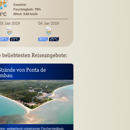
Gewitter
Feuchtigkeit: 79%
8°C
Wind: 9.66 km/h
03 Jan 2019
04 Jan 2019
28°C
23°C
30°C
25°C
 beliebtesten Reiseangebote:
Strände von Ponta de
umbau
eine, weitgehend unbekannte Fischer­sied­lung,