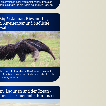
 zu erreichen aber traumhaft schön. Ponta de
aú, ein Platz um die Seele baumeln zu lassen.
Big 5: Jaguar, Riesen­otter,
r, Ameisen­bär und Südliche
twale
ten und Fotografieren Sie Jaguar, Riesenotter,
Großer Ameisenbär und Südliche Glattwale – alle
er einzigen Reise.
n, Lagunen und der Ozean -
iliens faszinierender Nordosten