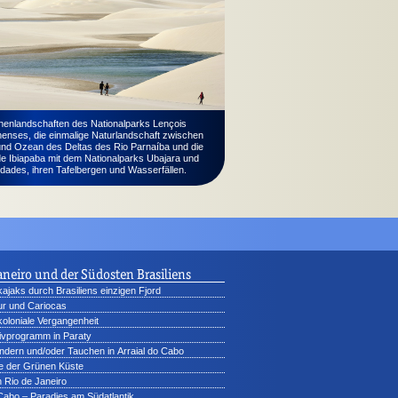
nenlandschaften des Nationalparks Lençois
enses, die einmalige Naturlandschaft zwischen
und Ozean des Deltas des Rio Parnaíba und die
de Ibiapaba mit dem Nationalparks Ubajara und
dades, ihren Tafelbergen und Wasserfällen.
aneiro und der Südosten Brasiliens
ajaks durch Brasiliens einzigen Fjord
tur und Cariocas
 koloniale Vergangenheit
ivprogramm in Paraty
dern und/oder Tauchen in Arraial do Cabo
e der Grünen Küste
 Rio de Janeiro
 Cabo – Paradies am Südatlantik