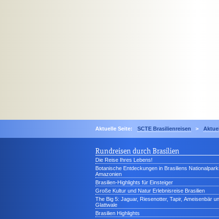
Aktuelle Seite:
SCTE Brasilienreisen
>
Aktue
Rundreisen durch Brasilien
Die Reise Ihres Lebens!
Botanische Entdeckungen in Brasiliens Nationalpark
Amazonien
Brasilien-Highlights für Einsteiger
Große Kultur und Natur Erlebnisreise Brasilien
The Big 5: Jaguar, Riesenotter, Tapir, Ameisenbär u
Glattwale
Brasilien Highlights