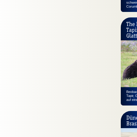
schwer
Corumb
The 
Tapi
Glat
Beobach
Tapir, 
auf ein
Düne
Bras