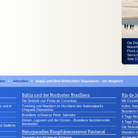
Die Dü
Maranh
Fluss 
Serra 
Sete Ci
lles
>
Aktuelles
>
Itaipú-und Drei-Schluchten-Staudamm – ein Vergleich
Bahia und der Nordosten Brasiliens
Rio de J
Die Strände von Ponta de Corumbau
Mit Ozeank
s und in
Trekking und Wandern im Hochland des Nationalparks
Kultur, Na
Chapada Diamantina
Brasiliens
Brasiliens schwarze Perle: Salvador
4 Tage Akt
Dünen, Lagunen und der Ozean – Brasiliens faszinierender
4 Tage Wan
Nordosten
nd Südliche
Die Stränd
Naturparadies Biosphärenreservat Pantanal
Wandern in
Hyazinth-Ara-Projekt im Pantanal
Arraial do