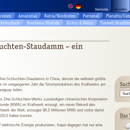
Startseite
Aktuelles
reisen
Amazonas
Bahia/Nordosten
Pantanal
Planalto/Cer
ktivurlaub
Brasiliens Strände
Kultur & Natur
Tierwelt Brasilie
luchten-Staudamm – ein
ei-Schluchten-Staudamm in China, derzeit die weltweit größte
Such
mals im vergangenen Jahr die Stromproduktion des Kraftwerks am
raguay teilen.
des Drei-Schluchten-Werks zuständigen chinesischen Korporation
tunde (MWh) im Kraftwerk erzeugt, ein neuer Rekord des
ftwerk der Welt, erzeugte 98,5 Millionen MWh und verlor damit
Das 
2013 halten konnte.
lektrische Energie produzieren, Itaipú dagegen hat nur eine