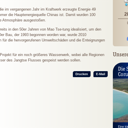
 die im vergangenen Jahr im Kraftwerk erzeugte Energie 49
2
mmer die Hauptenergiequelle Chinas ist. Damit wurden 100
die Atmosphäre ausgestoßen.
its in den 50er Jahren von Mao Tse-tung idealisiert, um den
er Bau, der 1993 begonnen worden war, wurde 2010
lem für die hervorgerufenen Umweltschäden und die Enteignungen
Unsere
s Projekt für ein noch größeres Wasserwerk, wobei alle Regionen
sser des Jangtse Flusses gespeist werden sollen.
Die 
Cor
Drucken
E-Mail
Eine kl