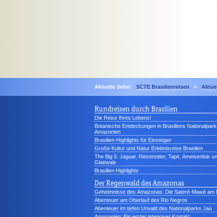
Aktuelle Seite:
SCTE Brasilienreisen
>
Aktue
Rundreisen durch Brasilien
Die Reise Ihres Lebens!
Botanische Entdeckungen in Brasiliens Nationalpark
Amazonien
Brasilien-Highlights für Einsteiger
Große Kultur und Natur Erlebnisreise Brasilien
The Big 5: Jaguar, Riesenotter, Tapir, Ameisenbär u
Glattwale
Brasilien Highlights
Der Regenwald des Amazonas
Geheimnisse des Amazonas: Die Sateré-Mawé am 
Abenteuer am Oberlauf des Rio Negros
Abenteuer im tiefen Urwald des Nationalparks Jaú
Amazonien: Ein erster intensiver Kontakt