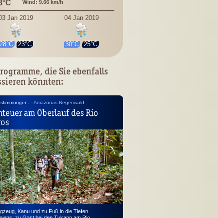
8°C
Wind: 9.66 km/h
03 Jan 2019
04 Jan 2019
28°C
23°C
30°C
25°C
rogramme, die Sie ebenfalls
ssieren könnten:
nstimmungen:
Amazonas Regenwald
teuer am Oberlauf des Rio
ros
ugzeug, Kanu und zu Fuß in die Tiefen
iens; zu Gast bei den Tukano am Rio