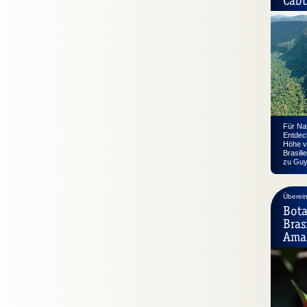
Für Nat
Entdec
Höhe v
Brasili
zu Guy
Überei
Bota
Bras
Ama