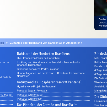
Entdeck
Landsc
wie den
lles
>
Zunahme oder Rückgang von Kahlschlag in Amazonien?
Bahia und der Nordosten Brasiliens
Rio de J
Die Strände von Ponta de Corumbau
Mit Ozeank
s und in
Trekking und Wandern im Hochland des Nationalparks
Kultur, Na
Chapada Diamantina
Brasiliens
Brasiliens schwarze Perle: Salvador
4 Tage Akt
Dünen, Lagunen und der Ozean – Brasiliens faszinierender
4 Tage Wan
Nordosten
nd Südliche
Die Stränd
Naturparadies Biosphärenreservat Pantanal
Wandern in
Hyazinth-Ara-Projekt im Pantanal
Arraial do
Pantanal Jaguar Fotosafari
Mangalarg
Rio Marau
Pantanal Wildlife Safari
Der Süde
Pantanal Wildlife Ride
Farmaufent
Das Planalto, der Cerrado und Brasília im
São Joaqui