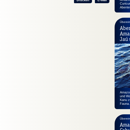
Drucken
E-Mail
Curicur
Abente
Überei
Aben
Amaz
Jaú 
Amazon
und Wa
Kanu z
Fauna.
Überei
Ama
Cabu