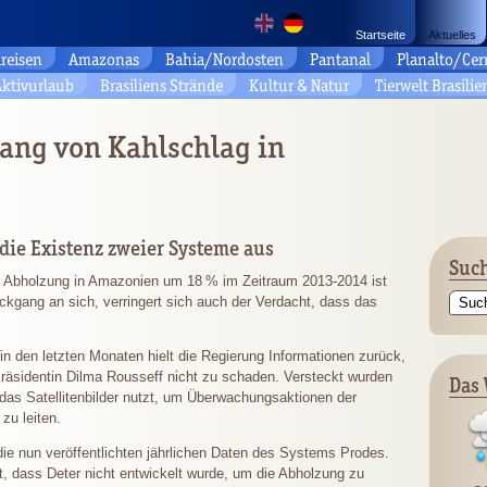
Startseite
Aktuelles
reisen
Amazonas
Bahia/Nordosten
Pantanal
Planalto/Cer
ktivurlaub
Brasiliens Strände
Kultur & Natur
Tierwelt Brasilie
ng von Kahlschlag in
die Existenz zweier Systeme aus
Such
er Abholzung in Amazonien um
18 %
im Zeitraum 2013-2014 ist
kgang an sich, verringert sich auch der Verdacht, dass das
 den letzten Monaten hielt die Regierung Informationen zurück,
räsidentin Dilma Rousseff nicht zu schaden. Versteckt wurden
Das 
das Satellitenbilder nutzt, um Überwachungsaktionen der
zu leiten.
die nun veröffentlichten jährlichen Daten des Systems Prodes.
t, dass Deter nicht entwickelt wurde, um die Abholzung zu