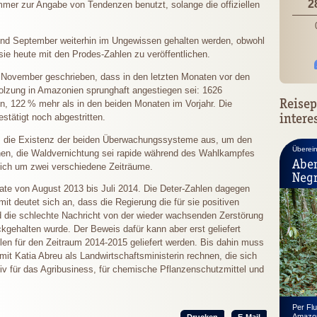
2
er zur Angabe von Tendenzen benutzt, solange die offiziellen
t und September weiterhin im Ungewissen gehalten werden, obwohl
ie heute mit den Prodes-Zahlen zu veröffentlichen.
.November geschrieben, dass in den letzten Monaten vor den
lzung in Amazonien sprunghaft angestiegen sei: 1626
Reisep
en,
122 %
mehr als in den beiden Monaten im Vorjahr. Die
intere
stätigt noch abgestritten.
um die Existenz der beiden Überwachungssysteme aus, um den
Überei
nen, die Waldvernichtung sei rapide während des Wahlkampfes
Aben
sich um zwei verschiedene Zeiträume.
Neg
ate von August 2013 bis Juli 2014. Die Deter-Zahlen dagegen
t deutet sich an, dass die Regierung die für sie positiven
end die schlechte Nachricht von der wieder wachsenden Zerstörung
gehalten wurde. Der Beweis dafür kann aber erst geliefert
en für den Zeitraum 2014-2015 geliefert werden. Bis dahin muss
 mit Katia Abreu als Landwirtschaftsministerin rechnen, die sich
iv für das Agribusiness, für chemische Pflanzenschutzmittel und
Per Fl
Amazon