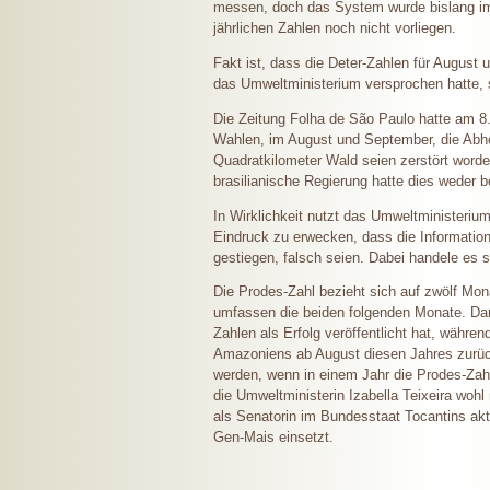
messen, doch das System wurde bislang imm
jährlichen Zahlen noch nicht vorliegen.
Fakt ist, dass die Deter-Zahlen für Augus
das Umweltministerium versprochen hatte, s
Die Zeitung Folha de São Paulo hatte am 8
Wahlen, im August und September, die Abho
Quadratkilometer Wald seien zerstört word
brasilianische Regierung hatte dies weder be
In Wirklichkeit nutzt das Umweltministeri
Eindruck zu erwecken, dass die Informatio
gestiegen, falsch seien. Dabei handele es 
Die Prodes-Zahl bezieht sich auf zwölf Mon
umfassen die beiden folgenden Monate. Dami
Zahlen als Erfolg veröffentlicht hat, währ
Amazoniens ab August diesen Jahres zurück
werden, wenn in einem Jahr die Prodes-Zahl
die Umweltministerin Izabella Teixeira wohl
als Senatorin im Bundesstaat Tocantins akt
Gen-Mais einsetzt.