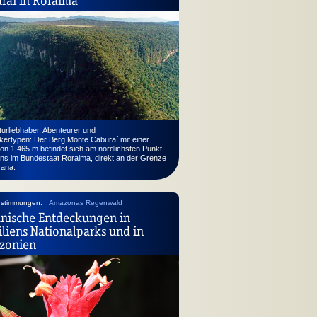
urliebhaber, Abenteurer und
kertypen: Der Berg Monte Caburaí mit einer
on 1.465 m befindet sich am nördlichsten Punkt
ens im Bundestaat Roraima, direkt an der Grenze
ana.
nstimmungen:
Amazonas Regenwald
nische Entdeckungen in
iliens Nationalparks und in
zonien