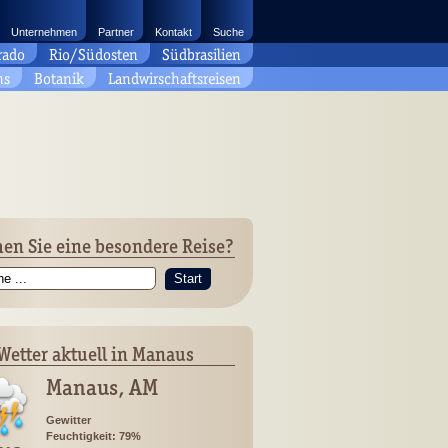
Unternehmen
Partner
Kontakt
Suche
rado
Rio/Südosten
Südbrasilien
ns
Botanik
Landwirschaftsreisen
en Sie eine besondere Reise?
Start
Wetter aktuell in Manaus
Manaus, AM
Gewitter
Feuchtigkeit: 79%