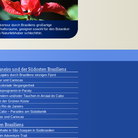
ertour durch Brasiliens großartige
haftsräume, geeignet sowohl für den Botaniker
 Naturliebhaber schlechthin.
aneiro und der Südosten Brasiliens
ajaks durch Brasiliens einzigen Fjord
tur und Cariocas
 koloniale Vergangenheit
ivprogramm in Paraty
dern und/oder Tauchen in Arraial do Cabo
e der Grünen Küste
 Rio de Janeiro
 Cabo – Paradies am Südatlantik
as und Cariocas
n Brasiliens
halte in São Joaquim in Südbrasilien
m Adventure Trail