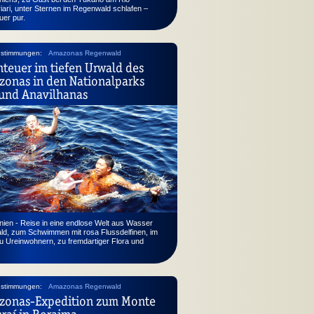
iari, unter Sternen im Regenwald schlafen –
uer pur.
nstimmungen:
Amazonas Regenwald
teuer im tiefen Urwald des
onas in den Nationalparks
und Anavilhanas
ien - Reise in eine endlose Welt aus Wasser
ld, zum Schwimmen mit rosa Flussdelfinen, im
u Ureinwohnern, zu fremdartiger Flora und
nstimmungen:
Amazonas Regenwald
zonas-Expedition zum Monte
raí in Roraima