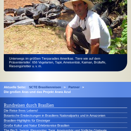
Unterwegs im größten Tierparadies Amerikas. Tiere wie auf dem
Präsentierteller: 656 Vogelarten, Tapir, Ameisenbär, Kaiman, Brüllaffe,
Riesengürteltier
u. v. m.
Aktuelle Seite:
SCTE Brasilienreisen
>
Partner
>
Die großen Aras und das Projekt Arara Azul
Rundreisen durch Brasilien
Die Reise Ihres Lebens!
Botanische Entdeckungen in Brasiliens Nationalparks und in Amazonien
Brasilien-Highlights für Einsteiger
Große Kultur und Natur Erlebnisreise Brasilien
The Big 5: Jaguar, Riesenotter, Tapir, Ameisenbär und Südliche Glattwale