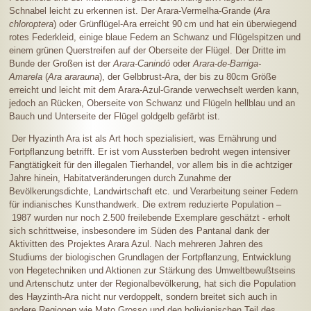
Schnabel leicht zu erkennen ist. Der Arara-Vermelha-Grande (
Ara
chloroptera
) oder Grünflügel-Ara erreicht
90 cm
und hat ein überwiegend
rotes Federkleid, einige blaue Federn an Schwanz und Flügelspitzen und
einem grünen Querstreifen auf der Oberseite der Flügel. Der Dritte im
Bunde der Großen ist der
Arara-Canindó
oder
Arara-de-Barriga-
Amarela
(
Ara ararauna
), der Gelbbrust-Ara, der bis zu 80cm Größe
erreicht und leicht mit dem Arara-Azul-Grande verwechselt werden kann,
jedoch an Rücken, Oberseite von Schwanz und Flügeln hellblau und an
Bauch und Unterseite der Flügel goldgelb gefärbt ist.
Der Hyazinth Ara ist als Art hoch spezialisiert, was Ernährung und
Fortpflanzung betrifft. Er ist vom Aussterben bedroht wegen intensiver
Fangtätigkeit für den illegalen Tierhandel, vor allem bis in die achtziger
Jahre hinein, Habitatveränderungen durch Zunahme der
Bevölkerungsdichte, Landwirtschaft etc. und Verarbeitung seiner Federn
für indianisches Kunsthandwerk. Die extrem reduzierte Population –
1987 wurden nur noch 2.500 freilebende Exemplare geschätzt - erholt
sich schrittweise, insbesondere im Süden des Pantanal dank der
Aktivitten des Projektes Arara Azul. Nach mehreren Jahren des
Studiums der biologischen Grundlagen der Fortpflanzung, Entwicklung
von Hegetechniken und Aktionen zur Stärkung des Umweltbewußtseins
und Artenschutz unter der Regionalbevölkerung, hat sich die Population
des Hayzinth-Ara nicht nur verdoppelt, sondern breitet sich auch in
andere Regionen wie Mato Grosso und den bolivianischen Teil des