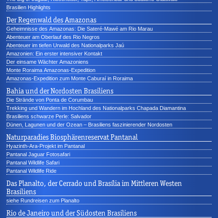
Brasilien Highlights
Der Regenwald des Amazonas
Geheimnisse des Amazonas: Die Sateré-Mawé am Rio Marau
Abenteuer am Oberlauf des Rio Negros
Abenteuer im tiefen Urwald des Nationalparks Jaú
Amazonien: Ein erster intensiver Kontakt
Der einsame Wächter Amazoniens
Monte Roraima Amazonas-Expedition
Amazonas-Expedition zum Monte Caburaí in Roraima
Bahia und der Nordosten Brasiliens
Die Strände von Ponta de Corumbau
Trekking und Wandern im Hochland des Nationalparks Chapada Diamantina
Brasiliens schwarze Perle: Salvador
Dünen, Lagunen und der Ozean – Brasiliens faszinierender Nordosten
Naturparadies Biosphärenreservat Pantanal
Hyazinth-Ara-Projekt im Pantanal
Pantanal Jaguar Fotosafari
Pantanal Wildlife Safari
Pantanal Wildlife Ride
Das Planalto, der Cerrado und Brasília im Mittleren Westen
Brasiliens
siehe Rundreisen zum Planalto
Rio de Janeiro und der Südosten Brasiliens