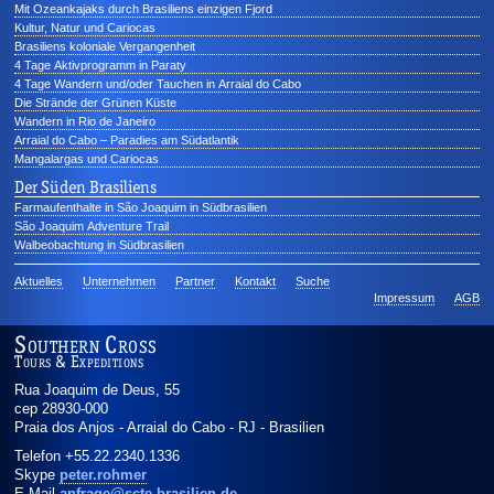
Mit Ozeankajaks durch Brasiliens einzigen Fjord
Kultur, Natur und Cariocas
Brasiliens koloniale Vergangenheit
4 Tage Aktivprogramm in Paraty
4 Tage Wandern und/oder Tauchen in Arraial do Cabo
Die Strände der Grünen Küste
Wandern in Rio de Janeiro
Arraial do Cabo – Paradies am Südatlantik
Mangalargas und Cariocas
Der Süden Brasiliens
Farmaufenthalte in São Joaquim in Südbrasilien
São Joaquim Adventure Trail
Walbeobachtung in Südbrasilien
Aktuelles
Unternehmen
Partner
Kontakt
Suche
Impressum
AGB
Southern Cross
Tours & Expeditions
Rua Joaquim de Deus, 55
cep 28930-000
Praia dos Anjos - Arraial do Cabo
-
RJ
-
Brasilien
Telefon
+55.22.2340.1336
Skype
peter.rohmer
E-Mail
anfrage@scte-brasilien.de