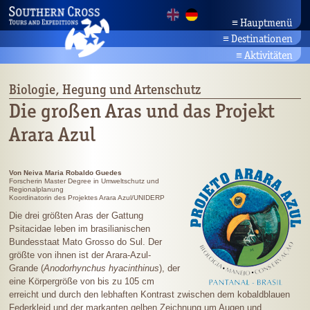
≡
Hauptmenü
≡
Destinationen
Startseite
Rundreisen
Aktuelles
≡
Aktivitäten
Unternehmen
Amazonas
Aktivurlaub
Bahia/Nordosten
Partner
Brasiliens Strände
Biologie, Hegung und Artenschutz
Pantanal
Kontakt
Kultur & Natur
Die großen Aras und das Projekt
Planalto/Cerrado
Suche
Tierwelt Brasiliens
Arara Azul
Rio/Südosten
Botanik
Südbrasilien
Landwirschaftsreisen
Von Neiva Maria Robaldo Guedes
Forscherin Master Degree in Umweltschutz und
Regionalplanung
Koordinatorin des Projektes Arara Azul/UNIDERP
Die drei größten Aras der Gattung
Psitacidae leben im brasilianischen
Bundesstaat Mato Grosso do Sul. Der
größte von ihnen ist der Arara-Azul-
Grande (
Anodorhynchus hyacinthinus
), der
eine Körpergröße von bis zu 105 cm
erreicht und durch den lebhaften Kontrast zwischen dem kobaldblauen
Federkleid und der markanten gelben Zeichnung um Augen und