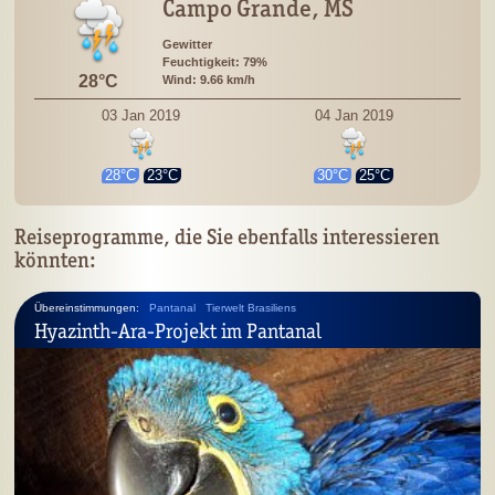
Campo Grande, MS
Gewitter
Feuchtigkeit: 79%
28°C
Wind: 9.66 km/h
03 Jan 2019
04 Jan 2019
28°C
23°C
30°C
25°C
Reiseprogramme, die Sie ebenfalls interessieren
könnten:
Übereinstimmungen:
Pantanal
Tierwelt Brasiliens
Hyazinth-Ara-Projekt im Pantanal