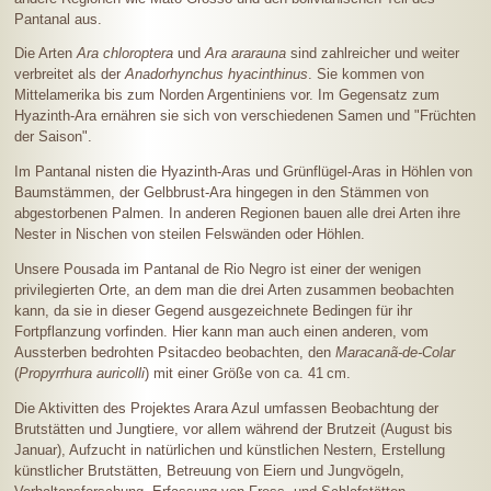
Pantanal aus.
Die Arten
Ara chloroptera
und
Ara ararauna
sind zahlreicher und weiter
verbreitet als der
Anadorhynchus hyacinthinus
. Sie kommen von
Mittelamerika bis zum Norden Argentiniens vor. Im Gegensatz zum
Hyazinth-Ara ernähren sie sich von verschiedenen Samen und "Früchten
der Saison".
Im Pantanal nisten die Hyazinth-Aras und Grünflügel-Aras in Höhlen von
Baumstämmen, der Gelbbrust-Ara hingegen in den Stämmen von
abgestorbenen Palmen. In anderen Regionen bauen alle drei Arten ihre
Nester in Nischen von steilen Felswänden oder Höhlen.
Unsere Pousada im Pantanal de Rio Negro ist einer der wenigen
privilegierten Orte, an dem man die drei Arten zusammen beobachten
kann, da sie in dieser Gegend ausgezeichnete Bedingen für ihr
Fortpflanzung vorfinden. Hier kann man auch einen anderen, vom
Aussterben bedrohten Psitacdeo beobachten, den
Maracanã-de-Colar
(
Propyrrhura auricolli
) mit einer Größe von ca.
41 cm
.
Die Aktivitten des Projektes Arara Azul umfassen Beobachtung der
Brutstätten und Jungtiere, vor allem während der Brutzeit (August bis
Januar), Aufzucht in natürlichen und künstlichen Nestern, Erstellung
künstlicher Brutstätten, Betreuung von Eiern und Jungvögeln,