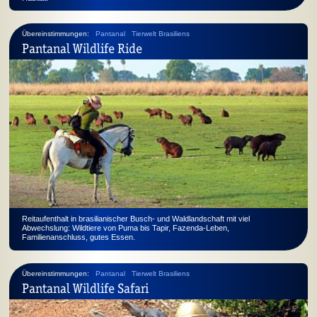
Übereinstimmungen:
Pantanal
Tierwelt Brasiliens
Pantanal Wildlife Ride
Reitaufenthalt in brasilianischer Busch- und Waldlandschaft mit viel
Abwechslung: Wildtiere von Puma bis Tapir, Fazenda-Leben,
Familienanschluss, gutes Essen.
Übereinstimmungen:
Pantanal
Tierwelt Brasiliens
Pantanal Wildlife Safari