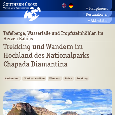
≡
Hauptmenü
≡
Destinationen
Startseite
Rundreisen
Aktuelles
≡
Aktivitäten
Unternehmen
Amazonas
Aktivurlaub
Bahia/Nordosten
Partner
Brasiliens Strände
Tafelberge, Wasserfälle und Tropfsteinhöhlen im
Pantanal
Kontakt
Herzen Bahias
Kultur & Natur
Planalto/Cerrado
Suche
Tierwelt Brasiliens
Trekking und Wandern im
Rio/Südosten
Botanik
Hochland des National­parks
Südbrasilien
Landwirschaftsreisen
Chapada Diamantina
Aktivurlaub
Nordostbrasilien
Wandern
Bahia
Trekking