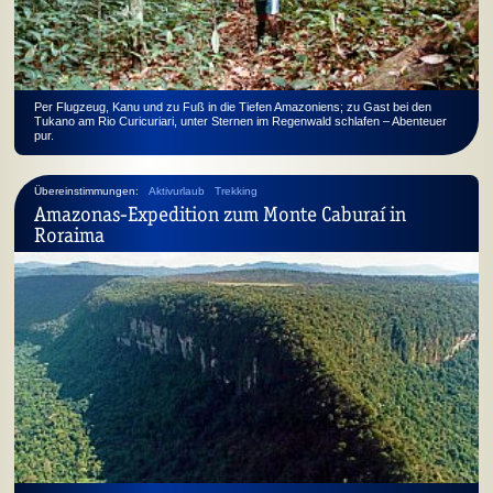
Per Flugzeug, Kanu und zu Fuß in die Tiefen Amazoniens; zu Gast bei den
Tukano am Rio Curicuriari, unter Sternen im Regenwald schlafen – Abenteuer
pur.
Übereinstimmungen:
Aktivurlaub
Trekking
Amazonas-Expedition zum Monte Caburaí in
Roraima