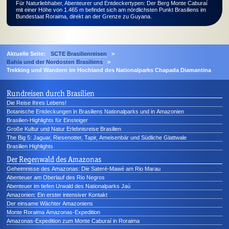
Für Naturliebhaber, Abenteurer und Entdeckertypen: Der Berg Monte Caburaí
mit einer Höhe von 1.465 m befindet sich am nördlichsten Punkt Brasiliens im
Bundestaat Roraima, direkt an der Grenze zu Guyana.
Aktuelle Seite:
SCTE Brasilienreisen
>
Bahia und der Nordosten Brasiliens
>
Trekking und Wandern im Hochland des Nationalparks Chapada Diamantina
Rundreisen durch Brasilien
Die Reise Ihres Lebens!
Botanische Entdeckungen in Brasiliens Nationalparks und in Amazonien
Brasilien-Highlights für Einsteiger
Große Kultur und Natur Erlebnisreise Brasilien
The Big 5: Jaguar, Riesenotter, Tapir, Ameisenbär und Südliche Glattwale
Brasilien Highlights
Der Regenwald des Amazonas
Geheimnisse des Amazonas: Die Sateré-Mawé am Rio Marau
Abenteuer am Oberlauf des Rio Negros
Abenteuer im tiefen Urwald des Nationalparks Jaú
Amazonien: Ein erster intensiver Kontakt
Der einsame Wächter Amazoniens
Monte Roraima Amazonas-Expedition
Amazonas-Expedition zum Monte Caburaí in Roraima