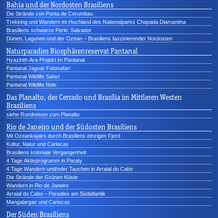
Bahia und der Nordosten Brasiliens
Die Strände von Ponta de Corumbau
Trekking und Wandern im Hochland des Nationalparks Chapada Diamantina
Brasiliens schwarze Perle: Salvador
Dünen, Lagunen und der Ozean – Brasiliens faszinierender Nordosten
Naturparadies Biosphärenreservat Pantanal
Hyazinth-Ara-Projekt im Pantanal
Pantanal Jaguar Fotosafari
Pantanal Wildlife Safari
Pantanal Wildlife Ride
Das Planalto, der Cerrado und Brasília im Mittleren Westen
Brasiliens
siehe Rundreisen zum Planalto
Rio de Janeiro und der Südosten Brasiliens
Mit Ozeankajaks durch Brasiliens einzigen Fjord
Kultur, Natur und Cariocas
Brasiliens koloniale Vergangenheit
4 Tage Aktivprogramm in Paraty
4 Tage Wandern und/oder Tauchen in Arraial do Cabo
Die Strände der Grünen Küste
Wandern in Rio de Janeiro
Arraial do Cabo – Paradies am Südatlantik
Mangalargas und Cariocas
Der Süden Brasiliens