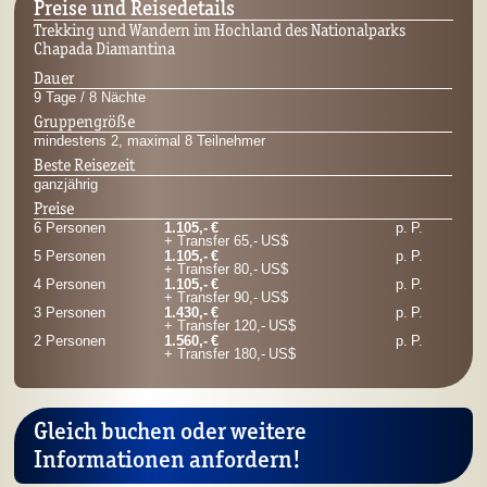
Preise und Reisedetails
Trekking und Wandern im Hochland des Nationalparks
Chapada Diamantina
Dauer
9 Tage / 8 Nächte
Gruppengröße
mindestens 2, maximal 8 Teilnehmer
Beste Reisezeit
ganzjährig
Preise
6 Personen
1.105,- €
p. P.
+ Transfer
65,- US$
5 Personen
1.105,- €
p. P.
+ Transfer
80,- US$
4 Personen
1.105,- €
p. P.
+ Transfer
90,- US$
3 Personen
1.430,- €
p. P.
+ Transfer
120,- US$
2 Personen
1.560,- €
p. P.
+ Transfer
180,- US$
Gleich buchen oder weitere
Informationen anfordern!