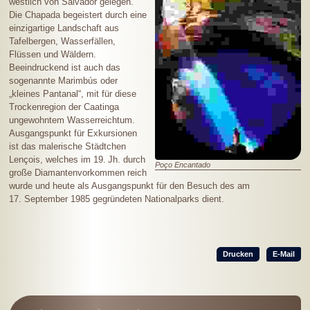
westlich von Salvador gelegen.
Die Chapada begeistert durch eine
einzigartige Landschaft aus
Tafelbergen, Wasserfällen,
Flüssen und Wäldern.
Beeindruckend ist auch das
sogenannte Marimbús oder
„kleines Pantanal“, mit für diese
Trockenregion der Caatinga
ungewohntem Wasserreichtum.
Ausgangspunkt für Exkursionen
ist das malerische Städtchen
Lençois, welches im
19. Jh.
durch
Poço Encantado
große Diamantenvorkommen reich
wurde und heute als Ausgangspunkt für den Besuch des am
17. September
1985 gegründeten Nationalparks dient.
Drucken
E-Mail