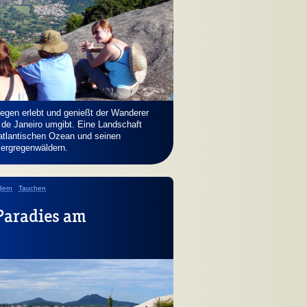
Wegen erlebt und genießt der Wanderer
 de Janeiro umgibt. Eine Landschaft
tlantischen Ozean und seinen
Bergregenwäldern.
ern
Tauchen
 Paradies am