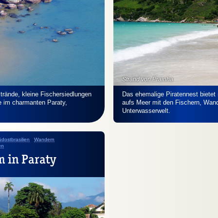
Strand von Prainha
trände, kleine Fischersiedlungen
Das ehemalige Piratennest bietet
te im charmanten Paraty,
aufs Meer mit den Fischern, Wand
Unterwasserwelt.
dostbrasilien
Wandern
en
 in Paraty