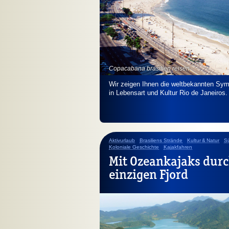
Copacabana brasilien reisen
Wir zeigen Ihnen die weltbekannten Symb
in Lebensart und Kultur Rio de Janeiros.
Aktivurlaub
Brasiliens Strände
Kultur & Natur
Sü
Koloniale Geschichte
Kajakfahren
Mit Ozeankajaks durc
einzigen Fjord