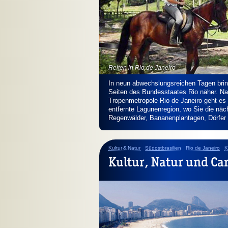
Reiten in Rio de Janeiro
In neun abwechslungsreichen Tagen brin
Seiten des Bundesstaates Rio näher. Nac
Tropenmetropole Rio de Janeiro geht es 
entfernte Lagunenregion, wo Sie die näc
Regenwälder, Bananenplantagen, Dörfer 
Kultur & Natur
Südostbrasilien
Rio de Janeiro
K
Kultur, Natur und Ca