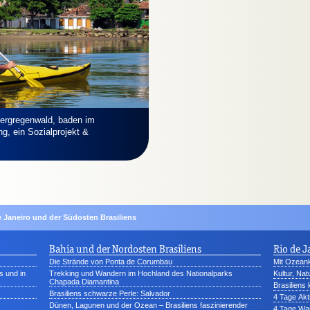
ergregenwald, baden im
g, ein Sozialprojekt &
e Janeiro und der Südosten Brasiliens
Bahia und der Nordosten Brasiliens
Rio de J
Die Strände von Ponta de Corumbau
Mit Ozeank
s und in
Trekking und Wandern im Hochland des Nationalparks
Kultur, Na
Chapada Diamantina
Brasiliens
Brasiliens schwarze Perle: Salvador
4 Tage Akt
Dünen, Lagunen und der Ozean – Brasiliens faszinierender
4 Tage Wan