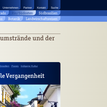
Unternehmen
Partner
Kontakt
Suche
rado
Rio/Südosten
Südbrasilien
ns
Botanik
Landwirschaftsreisen
raumstrände und der
brasilien
Paraty
Indigene Kultur
ale Vergangenheit