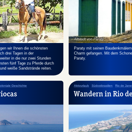
Altstadt von Paraty
gen wir Ihnen die schönsten
Paraty mit seinen Baudenkmälern 
h drei Tagen in der
Charm gefangen. Mit dem Schoner 
weiter in die nur zwei Stunden
Paraty.
hsten fünf Tage zu Pferde durch
und weiße Sandstrände reiten.
oloniale Geschichte
Aktivurlaub
Südostbrasilien
Rio de Jane
riocas
Wandern in Rio de