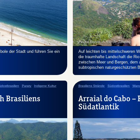
Pedra Bonita in Rio de Janeiro
ole der Stadt und führen Sie ein
Auf leichten bis mittelschweren 
die traumhafte Landschaft die Rio
zwischen Meer und Bergen, dem a
subtropischen naturgeschützten 
dostbrasilien
Paraty
Indigene Kultur
Brasiliens Strände
Südostbrasilien
Wand
h Brasiliens
Arraial do Cabo –
Südatlantik