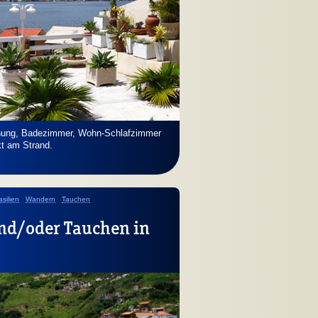
s
nung, Badezimmer, Wohn-Schlafzimmer
kt am Strand.
silien
Wandern
Tauchen
nd/oder Tauchen in