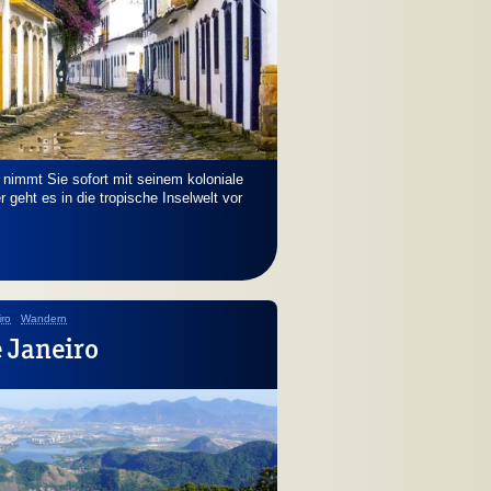
nimmt Sie sofort mit seinem koloniale
geht es in die tropische Inselwelt vor
iro
Wandern
 Janeiro