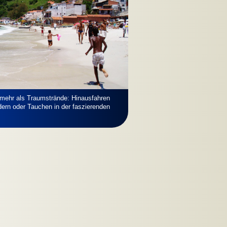
 mehr als Traumstrände: Hinausfahren
ern oder Tauchen in der faszierenden