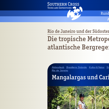
Rund
A
Rio de Janeiro und der Südoste
Die tropische Metrop
atlantische Bergreg
Aktivurlaub
Brasiliens Strände
Kultur & Natur
Sü
Rio de Janeiro
Mangalargas und Car