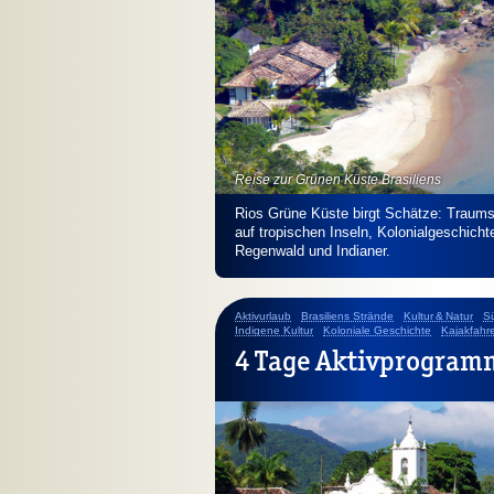
Reise zur Grünen Küste Brasiliens
Rios Grüne Küste birgt Schätze: Traums
auf tropischen Inseln, Kolonialgeschich
Regenwald und Indianer.
Aktivurlaub
Brasiliens Strände
Kultur & Natur
Sü
Indigene Kultur
Koloniale Geschichte
Kajakfahr
4 Tage Aktivprogramm