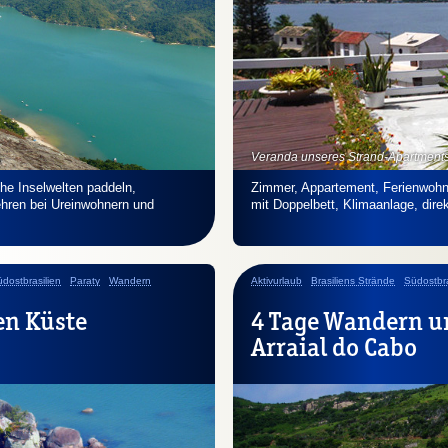
Veranda unseres Strand-Apartment
he Inselwelten paddeln,
Zimmer, Appartement, Ferienwoh
kehren bei Ureinwohnern und
mit Doppelbett, Klimaanlage, dire
dostbrasilien
Paraty
Wandern
Aktivurlaub
Brasiliens Strände
Südostbra
en Küste
4 Tage Wandern u
Arraial do Cabo