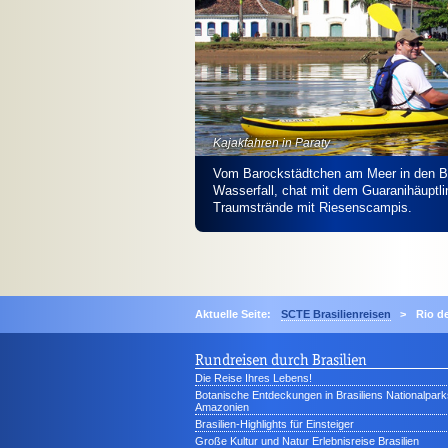
Kajakfahren in Paraty
Vom Barockstädtchen am Meer in den B
Wasserfall, chat mit dem Guaranihäuptlin
Traumstrände mit Riesenscampis.
Aktuelle Seite:
SCTE Brasilienreisen
>
Rio d
Rundreisen durch Brasilien
Die Reise Ihres Lebens!
Botanische Entdeckungen in Brasiliens Nationalpark
Amazonien
Brasilien-Highlights für Einsteiger
Große Kultur und Natur Erlebnisreise Brasilien