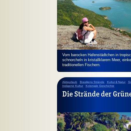
Auf Gipfel des Pico de Mamanguá
Vom barocken Hafenstädtchen in tropisc
schnorcheln in kristallklarem Meer, ein
traditionellen Fischern.
Aktivurlaub
Brasiliens Strände
Kultur & Natur
Sü
Indigene Kultur
Koloniale Geschichte
Die Strände der Grün