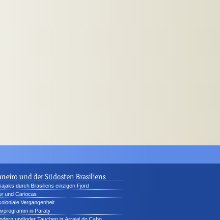
aneiro und der Südosten Brasiliens
ajaks durch Brasiliens einzigen Fjord
tur und Cariocas
 koloniale Vergangenheit
ivprogramm in Paraty
dern und/oder Tauchen in Arraial do Cabo