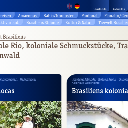
Startseite
Aktuelles
reisen
Amazonas
Bahia/Nordosten
Pantanal
Planalto/Cer
ktivurlaub
Brasiliens Strände
Kultur & Natur
Tierwelt Brasilie
n Brasiliens
ole Rio, koloniale Schmuckstücke, T
enwald
dostbrasilien
Reiterreisen
Brasiliens Strände
Kultur & Natur
Südost
Koloniale Geschichte
iocas
Brasiliens koloni