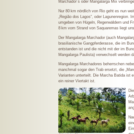
Marchador´s oder Mangalarga Mix verbringe
Nur
80 km
nördlich von Rio geht es nun weite
„Região dos Lagos“, oder Lagunenregion. I
umgeben von Hügeln, Regenwäldern und Frü
8 km
vom Strand von Saquaremas liegt uns
Der Mangalarga Marchador (auch Mangalarga
brasilianische Gangpferderasse, die im Bu
entstanden ist und die nicht mit der im B
Mangalarga Paulista) verwechselt werden da
Mangalarga Marchadores beherrschen neben 
manchmal sogar den Trab ersetzt, die „Marc
Varianten unterteilt. Die Marcha Batida is
ein reiner Viertakt ist.
Die
Arb
Mar
an
Nac
ein
Ein