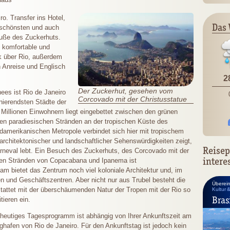
o. Transfer ins Hotel,
Das 
r schönsten und auch
Fuße des Zuckerhuts.
n komfortable und
k über Rio, außerdem
 Anreise und Englisch
2
Der Zuckerhut, gesehen vom
ees ist Rio de Janeiro
Corcovado mit der Christusstatue
nierendsten Städte der
 7 Millionen Einwohnern liegt eingebettet zwischen den grünen
n paradiesischen Stränden an der tropischen Küste des
üdamerikanischen Metropole verbindet sich hier mit tropischem
, architektonischer und landschaftlicher Sehenswürdigkeiten zeigt,
Reisep
rneval lebt. Ein Besuch des Zuckerhuts, des Corcovado mit der
intere
ten Stränden von Copacabana und Ipanema ist
sam bietet das Zentrum noch viel koloniale Architektur und, im
 und Geschäftszentren. Aber nicht nur aus Trubel besteht die
Überei
stattet mit der überschäumenden Natur der Tropen mit der Rio so
Kultur 
Bras
tieren ein.
 heutiges Tagesprogramm ist abhängig von Ihrer Ankunftszeit am
ghafen von Rio de Janeiro. Für den Ankunftstag ist jedoch kein