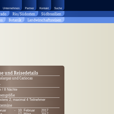
Unternehmen
Partner
Kontakt
Suche
rado
Rio/Südosten
Südbrasilien
ns
Botanik
Landwirschaftsreisen
se und Reisedetails
largas und Cariocas
r
e / 8 Nächte
pengröße
stens 2, maximal 4 Teilnehmer
termine
bruar
-
10. Februar
2017
rz
-
17. März
2017