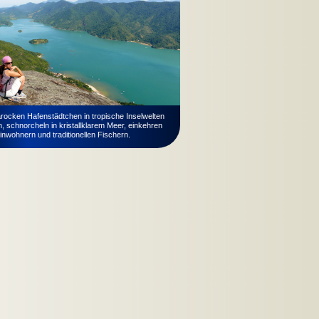
rocken Hafenstädtchen in tropische Inselwelten
, schnorcheln in kristallklarem Meer, einkehren
inwohnern und traditionellen Fischern.