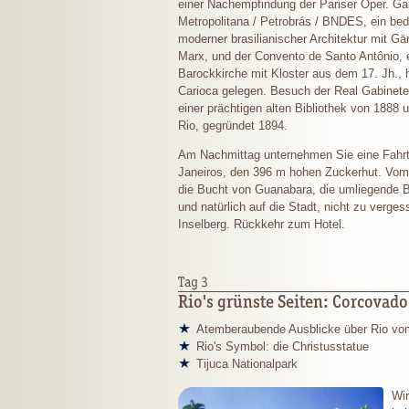
einer Nachempfindung der Pariser Oper. Ga
Metropolitana / Petrobrás / BNDES, ein b
moderner brasilianischer Architektur mit Gä
Marx, und der Convento de Santo Antônio, e
Barockkirche mit Kloster aus dem 17. Jh.,
Carioca gelegen. Besuch der Real Gabinete
einer prächtigen alten Bibliothek von 188
Rio, gegründet 1894.
Am Nachmittag unternehmen Sie eine Fahrt
Janeiros, den 396 m hohen Zuckerhut. Vom 
die Bucht von Guanabara, die umliegende B
und natürlich auf die Stadt, nicht zu verge
Inselberg. Rückkehr zum Hotel.
Tag 3
Rio's grünste Seiten: Corcovad
Atemberaubende Ausblicke über Rio vo
Rio's Symbol: die Christusstatue
Tijuca Nationalpark
Wir