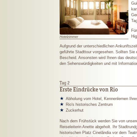
Gui
kan
Ger
Tag
Für
Hig
Hotelzimmer
Aufgrund der unterschiedlichen Ankunftszeit
geführte Stadttour vorgesehen. Sollten Sie
Bescheid. Ansonsten wird Ihnen das deutsc
den Sehenswürdigkeiten und mit Information 
Tag 2
Erste Eindrücke von Rio
Abholung vom Hotel, Kennenlernen Ihre
Rio's historisches Zentrum
Zuckerhut
Nach dem Frühstück werden Sie von unser
Reiseleiterin Anette abgeholt. Ihr Stadtrun
historischen Platz Cinelândia vor dem Teat