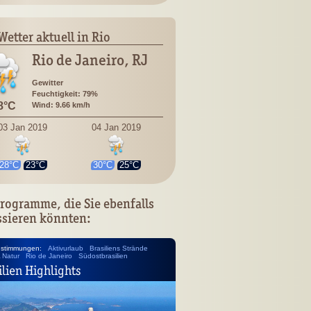
Wetter aktuell in Rio
Rio de Janeiro, RJ
Gewitter
Feuchtigkeit: 79%
8°C
Wind: 9.66 km/h
03 Jan 2019
04 Jan 2019
28°C
23°C
30°C
25°C
rogramme, die Sie ebenfalls
ssieren könnten:
nstimmungen:
Aktivurlaub
Brasiliens Strände
& Natur
Rio de Janeiro
Südostbrasilien
ilien Highlights