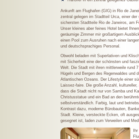
Ankunft am Flughafen (GIG) in Rio de Janeir
zentral gelegen im Stadtteil Urca, einer de
sichersten Stadtteile Rio de Janeiros, am 
Unser kleines aber feines Hotel bietet Ihne
geräumige Zimmer mir großartigem Ausblic
einen Pool zum Ausruhen nach einer langen
und deutschsprachiges Personal.
Obwohl beladen mit Superlativen und Klisch
mit Sicherheit eine der schönsten und faszi
Welt. Die Stadt mit ihren mittlerweile rund
Hügeln und Bergen des Regenwaldes und de
Atlantischen Ozeans. Der Lifestyle einer s
Laissez-faire. Die große Anzahl, kultureller
dass die Stadt nicht nur von Samba und Ka
Christusstatue und ein Bad an den berühm
selbstverständlich. Farbig, laut und betrieb
Kontrast dazu, moderne Bürobauten, Banken
Stadt. Kleine, versteckte Ecken, oft ausge
gesegnet ist, laden zum Verweilen und Medi
Ihr
Flu