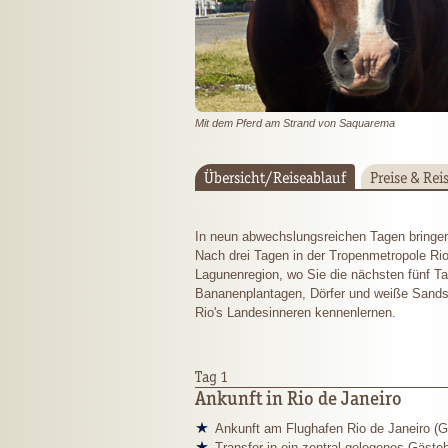
Mit dem Pferd am Strand von Saquarema
Übersicht/Reiseablauf
Preise & Rei
In neun abwechslungsreichen Tagen bringen
Nach drei Tagen in der Tropenmetropole Rio 
Lagunenregion, wo Sie die nächsten fünf T
Bananenplantagen, Dörfer und weiße Sands
Rio's Landesinneren kennenlernen.
Tag 1
Ankunft in Rio de Janeiro
Ankunft am Flughafen Rio de Janeiro (G
Transfer in ein zentral gelegenes Gäste