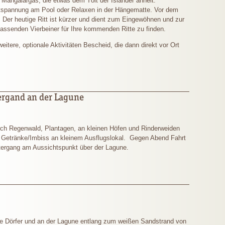
 Mangalargas, die etwas dem Tölt der Isländer ähnelt.
tspannung am Pool oder Relaxen in der Hängematte. Vor dem
. Der heutige Ritt ist kürzer und dient zum Eingewöhnen und zur
passenden Vierbeiner für Ihre kommenden Ritte zu finden.
tere, optionale Aktivitäten Bescheid, die dann direkt vor Ort
ergand an der Lagune
urch Regenwald, Plantagen, an kleinen Höfen und Rinderweiden
 Getränke/Imbiss an kleinem Ausflugslokal. Gegen Abend Fahrt
ergang am Aussichtspunkt über der Lagune.
ne Dörfer und an der Lagune entlang zum weißen Sandstrand von