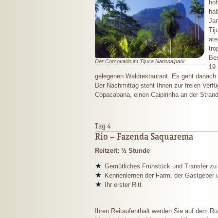
hoh
hab
Jan
Tij
ate
tro
Bes
Der Corcovado im Tijuca Nationalpark
19.
gelegenen Waldrestaurant. Es geht danach
Der Nachmittag steht Ihnen zur freien Ver
Copacabana, einen Caipirinha an der Str
Tag 4
Rio – Fazenda Saquarema
Reitzeit: ½ Stunde
Gemütliches Frühstück und Transfer zu
Kennenlernen der Farm, der Gastgeber 
Ihr erster Ritt
Ihren Reitaufenthalt werden Sie auf dem R