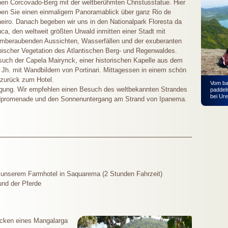
en Corcovado-Berg mit der weltberühmten Christusstatue. Hier
en Sie einen einmaligem Panoramablick über ganz Rio de
eiro. Danach begeben wir uns in den Nationalpark Floresta da
uca, den weltweit größten Urwald inmitten einer Stadt mit
mberaubenden Aussichten, Wasserfällen und der exuberanten
pischer Vegetation des Atlantischen Berg- und Regenwaldes.
uch der Capela Mairynck, einer historischen Kapelle aus dem
 Jh. mit Wandbildern von Portinari. Mittagessen in einem schön
 zurück zum Hotel.
Vom ba
fügung. Wir empfehlen einen Besuch des weltbekannten Strandes
paddeln
bei Ure
andpromenade und den Sonnenuntergang am Strand von Ipanema.
 unserem Farmhotel in Saquarema (2 Stunden Fahrzeit)
und der Pferde
ücken eines Mangalarga