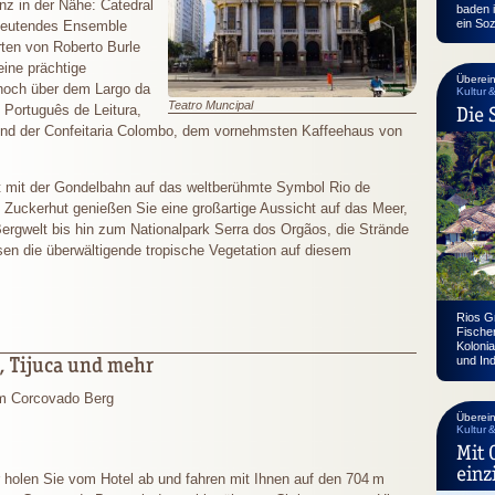
nz in der Nähe: Catedral
baden i
ein So
edeutendes Ensemble
rten von Roberto Burle
ine prächtige
Überei
 hoch über dem Largo da
Kultur 
Teatro Muncipal
 Português de Leitura,
Die 
8 und der Confeitaria Colombo, dem vornehmsten Kaffeehaus von
 mit der Gondelbahn auf das weltberühmte Symbol Rio de
Zuckerhut genießen Sie eine großartige Aussicht auf das Meer,
ergwelt bis hin zum Nationalpark Serra dos Orgãos, die Strände
ssen die überwältigende tropische Vegetation auf diesem
Rios G
Fischer
Koloni
o, Tijuca und mehr
und Ind
m Corcovado Berg
Überei
Kultur 
Mit 
einz
 holen Sie vom Hotel ab und fahren mit Ihnen auf den
704 m