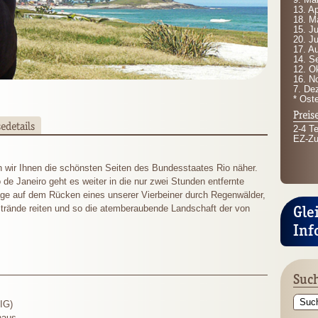
13. Ap
18. M
15. Ju
20. Ju
17. A
14. S
12. O
16. N
7. De
* Oste
Preis
sedetails
2-4 T
EZ-Zu
 wir Ihnen die schönsten Seiten des Bundesstaates Rio näher.
de Janeiro geht es weiter in die nur zwei Stunden entfernte
age auf dem Rücken eines unserer Vierbeiner durch Regenwälder,
Gle
trände reiten und so die atemberaubende Landschaft der von
Inf
Such
IG)
haus