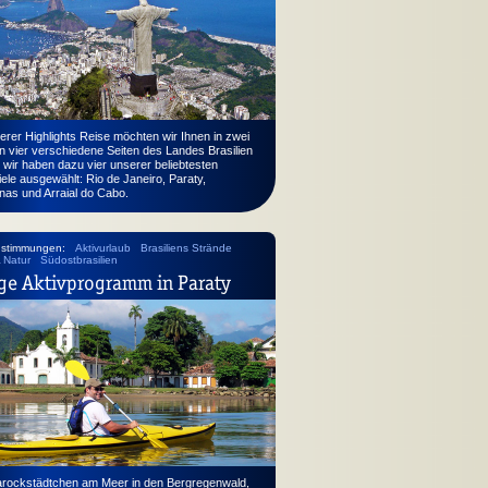
erer Highlights Reise möchten wir Ihnen in zwei
 vier verschiedene Seiten des Landes Brasilien
 wir haben dazu vier unserer beliebtesten
ele ausgewählt: Rio de Janeiro, Paraty,
as und Arraial do Cabo.
nstimmungen:
Aktivurlaub
Brasiliens Strände
& Natur
Südostbrasilien
ge Aktivprogramm in Paraty
rockstädtchen am Meer in den Bergregenwald,