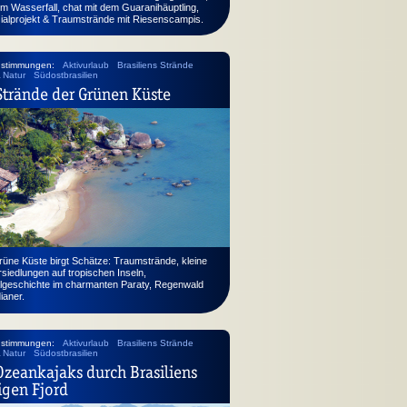
m Wasserfall, chat mit dem Guaranihäuptling,
zialprojekt & Traumstrände mit Riesenscampis.
nstimmungen:
Aktivurlaub
Brasiliens Strände
& Natur
Südostbrasilien
Strände der Grünen Küste
rüne Küste birgt Schätze: Traumstrände, kleine
siedlungen auf tropischen Inseln,
algeschichte im charmanten Paraty, Regenwald
ianer.
nstimmungen:
Aktivurlaub
Brasiliens Strände
& Natur
Südostbrasilien
Ozeankajaks durch Brasiliens
igen Fjord