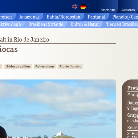
Startseite
Aktuelles
reisen
Amazonas
Bahia/Nordosten
Pantanal
Planalto/Cer
ktivurlaub
Brasiliens Strände
Kultur & Natur
Tierwelt Brasilie
alt in Rio de Janeiro
iocas
r
Südostbrasilien
Reiterreisen
Rio de Janeiro
Prei
Manga
Daue
9 Tag
Grup
minde
Reise
2. Fe
9. Mä