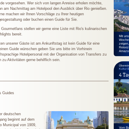
de vorgesehen. Wer sich von langen Anreise erholen möchte,
n am Nachmittag am Hotelpool den Ausblick über Rio genießen.
ne machen wir Ihnen Vorschläge zu Ihrer heutigen
esgestaltung oder buchen einen Guide für Sie.
 Gourmetfans stellen wir gerne eine Liste mit Rio's kulinarischen
hlights bereit.
Mit uns
Wochen
en unserer Gäste ist am Ankunftstag ist kein Guide für eine
zeigen,
Reisezi
 einen Guide wünschen geben Sie uns bitte im Vorhinein
Amazon
hsprachige Hotelpersonal mit der Organisation von Transfers zu
zu Aktivitäten gerne behilflich sein.
Überei
Kultur 
4 Ta
s Guides
er deutschen
dgang beginnt auf dem
ro Municipal von 1909,
Vom Ba