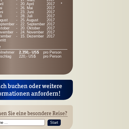
ril
-
20. April
2017
*
ai
-
26. Mai
2017
ni
-
23. Juni
2017
li
-
28. Juli
2017
ugust
-
25. August
2017
eptember
-
22. September
2017
ktober
-
20. Oktober
2017
ovember
-
24. November
2017
zember
-
15. Dezember
2017
rritt
e
eilnehmer
2.350,- US$
pro Person
schlag
220,- US$
pro Person
ich buchen oder weitere
ormationen anfordern!
en Sie eine besondere Reise?
Start