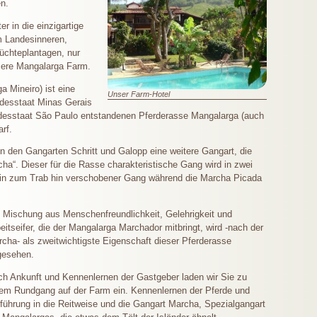
n.
r in die einzigartige
m Landesinneren,
chteplantagen, nur
ere Mangalarga Farm.
 Mineiro) ist eine
Unser Farm-Hotel
ndesstaat Minas Gerais
undesstaat São Paulo entstandenen Pferderasse Mangalarga (auch
rf.
den Gangarten Schritt und Galopp eine weitere Gangart, die
ha“. Dieser für die Rasse charakteristische Gang wird in zwei
t ein zum Trab hin verschobener Gang während die Marcha Picada
 Mischung aus Menschenfreundlichkeit, Gelehrigkeit und
eitseifer, die der Mangalarga Marchador mitbringt, wird -nach der
cha- als zweitwichtigste Eigenschaft dieser Pferderasse
gesehen.
h Ankunft und Kennenlernen der Gastgeber laden wir Sie zu
em Rundgang auf der Farm ein. Kennenlernen der Pferde und
führung in die Reitweise und die Gangart Marcha, Spezialgangart