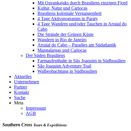
Mit Ozeankajaks durch Brasiliens einzigen Fjord
Kultur, Natur und Cariocas
Brasiliens koloniale Vergangenheit
4 Tage Aktivprogramm in Paraty
4 Tage Wandern und/oder Tauchen in Arraial do
Cabo
Die Strände der Grünen Küste
Wandern in Rio de Janeiro
Arraial do Cabo – Paradies am Südatlantik
Mangalargas und Cariocas
Der Süden Brasiliens
Farmaufenthalte in São Joaquim in Südbrasilien
São Joaquim Adventure Trail
Walbeobachtung in Südbrasilien
Aktuelles
Unternehmen
Partner
Kontakt
Suche
Meta
Impressum
AGB
Southern Cross
Tours & Expeditions