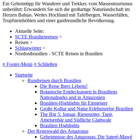
Ein Geheimtipp für Wanderer und Trekker, vom Massentourismus
unberührt: Erwandern Sie sich die großartige Naturlandschaft im
Herzen Bahias. Weites Hochland mit Tafelbergen, Wasserfällen,
Tropfsteinhöhlen und einer gastfreundliche Bevölkerung.
Aktuelle Seite:
SCTE Brasilienreisen
>
Reisen
>
Schlagwörter
>
Nordostbrasilien - SCTE Reisen in Brasilien
≡
Footer-Menü
≡
Schließen
Startseite
Rundreisen durch Brasilien
Die Reise Ihres Lebens!
Botanische Entdeckungen in Brasiliens
Nationalparks und in Amazonien
Brasilien-Highlights für Einsteiger
Große Kultur und Natur Erlebnisreise Brasilien
The Big 5: Jaguar, Riesenotter, Tapir,
Ameisenbär und Südliche Glattwale
Brasilien Highlights
Der Regenwald des Amazonas
Geheimnisse des Amazonas: Die Sateré-Mawé