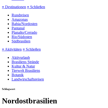
≡
Destinationen
≡
Schließen
Rundreisen
Amazonas
Bahia/Nordosten
Pantanal
Planalto/Cerrado
Rio/Südosten
Südbrasilien
≡
Aktivitäten
≡
Schließen
Aktivurlaub
Brasiliens Strände
Kultur & Natur
Tierwelt Brasiliens
Botanik
Landwirschaftsreisen
Schlagwort
Nordostbrasilien