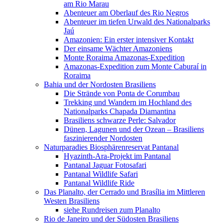
am Rio Marau
Abenteuer am Oberlauf des Rio Negros
Abenteuer im tiefen Urwald des Nationalparks
Jaú
Amazonien: Ein erster intensiver Kontakt
Der einsame Wächter Amazoniens
Monte Roraima Amazonas-Expedition
Amazonas-Expedition zum Monte Caburaí in
Roraima
Bahia und der Nordosten Brasiliens
Die Strände von Ponta de Corumbau
Trekking und Wandern im Hochland des
Nationalparks Chapada Diamantina
Brasiliens schwarze Perle: Salvador
Dünen, Lagunen und der Ozean – Brasiliens
faszinierender Nordosten
Naturparadies Biosphärenreservat Pantanal
Hyazinth-Ara-Projekt im Pantanal
Pantanal Jaguar Fotosafari
Pantanal Wildlife Safari
Pantanal Wildlife Ride
Das Planalto, der Cerrado und Brasília im Mittleren
Westen Brasiliens
siehe Rundreisen zum Planalto
Rio de Janeiro und der Südosten Brasiliens