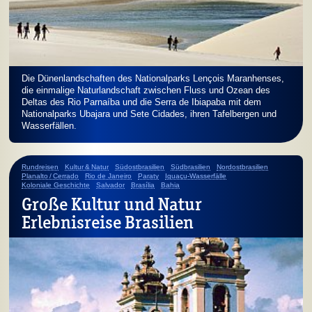
Die Dünenlandschaften des Nationalparks Lençois Maranhenses,
die einmalige Naturlandschaft zwischen Fluss und Ozean des
Deltas des Rio Parnaíba und die Serra de Ibiapaba mit dem
Nationalparks Ubajara und Sete Cidades, ihren Tafelbergen und
Wasserfällen.
Rundreisen
Kultur & Natur
Südostbrasilien
Südbrasilien
Nordostbrasilien
Planalto / Cerrado
Rio de Janeiro
Paraty
Iguaçu-Wasserfälle
Koloniale Geschichte
Salvador
Brasília
Bahia
Große Kultur und Natur
Erlebnisreise Brasilien