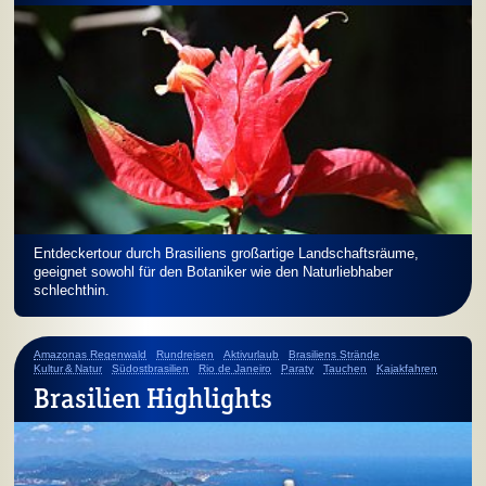
Entdeckertour durch Brasiliens großartige Landschaftsräume,
geeignet sowohl für den Botaniker wie den Naturliebhaber
schlechthin.
Amazonas Regenwald
Rundreisen
Aktivurlaub
Brasiliens Strände
Kultur & Natur
Südostbrasilien
Rio de Janeiro
Paraty
Tauchen
Kajakfahren
Brasilien Highlights