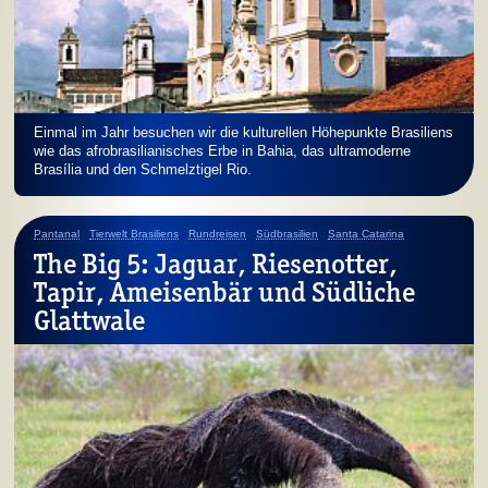
Einmal im Jahr besuchen wir die kulturellen Höhepunkte Brasiliens
wie das afro­brasilia­nisches Erbe in Bahia, das ultramoderne
Brasília und den Schmelztigel Rio.
Pantanal
Tierwelt Brasiliens
Rundreisen
Südbrasilien
Santa Catarina
The Big 5: Jaguar, Riesen­otter,
Tapir, Ameisen­bär und Südliche
Glattwale