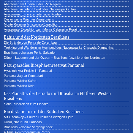
Abenteuer am Oberlauf des Rio Negros
Abenteuer im tiefen Urwald des Nationalparks Jaú
Amazonien: Ein erster intensiver Kontakt
Der einsame Wächter Amazoniens
Monte Roraima Amazonas-Expedition
Amazonas-Expedition zum Monte Caburaí in Roraima
Bahia und der Nordosten Brasiliens
Die Strände von Ponta de Corumbau
Trekking und Wandern im Hochland des Nationalparks Chapada Diamantina
Brasiliens schwarze Perle: Salvador
Dünen, Lagunen und der Ozean – Brasiliens faszinierender Nordosten
Naturparadies Biosphärenreservat Pantanal
Hyazinth-Ara-Projekt im Pantanal
Pantanal Jaguar Fotosafari
Pantanal Wildlife Safari
Pantanal Wildlife Ride
Das Planalto, der Cerrado und Brasília im Mittleren Westen
Brasiliens
siehe Rundreisen zum Planalto
Rio de Janeiro und der Südosten Brasiliens
Mit Ozeankajaks durch Brasiliens einzigen Fjord
Kultur, Natur und Cariocas
Brasiliens koloniale Vergangenheit
4 Tage Aktivprogramm in Paraty