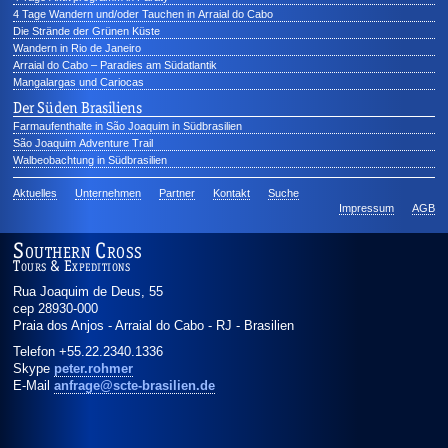
4 Tage Wandern und/oder Tauchen in Arraial do Cabo
Die Strände der Grünen Küste
Wandern in Rio de Janeiro
Arraial do Cabo – Paradies am Südatlantik
Mangalargas und Cariocas
Der Süden Brasiliens
Farmaufenthalte in São Joaquim in Südbrasilien
São Joaquim Adventure Trail
Walbeobachtung in Südbrasilien
Aktuelles
Unternehmen
Partner
Kontakt
Suche
Impressum
AGB
Southern Cross
Tours & Expeditions
Rua Joaquim de Deus, 55
cep 28930-000
Praia dos Anjos - Arraial do Cabo
-
RJ
-
Brasilien
Telefon
+55.22.2340.1336
Skype
peter.rohmer
E-Mail
anfrage@scte-brasilien.de