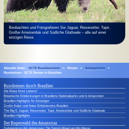
Beobachten und Fotografieren Sie Jaguar, Riesenotter, Tapir,
Großer Ameisenbär und Südliche Glattwale – alle auf einer
einzigen Reise.
Aktuelle Seite:
SCTE Brasilienreisen
>
Reisen
>
Schlagwörter
>
Rundreisen - SCTE Reisen in Brasilien
Rundreisen durch Brasilien
Die Reise Ihres Lebens!
Botanische Entdeckungen in Brasiliens Nationalparks und in Amazonien
Brasilien-Highlights für Einsteiger
Große Kultur und Natur Erlebnisreise Brasilien
The Big 5: Jaguar, Riesenotter, Tapir, Ameisenbär und Südliche Glattwale
Brasilien Highlights
Der Regenwald des Amazonas
Geheimnisse des Amazonas: Die Sateré-Mawé am Rio Marau