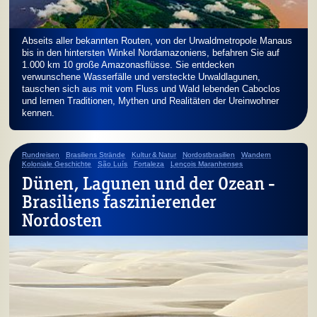
Abseits aller bekannten Routen, von der Urwaldmetropole Manaus
bis in den hintersten Winkel Nordamazoniens, befahren Sie auf
1.000 km 10 große Amazonasflüsse. Sie entdecken
verwunschene Wasserfälle und versteckte Urwaldlagunen,
tauschen sich aus mit vom Fluss und Wald lebenden Caboclos
und lernen Traditionen, Mythen und Realitäten der Ureinwohner
kennen.
Rundreisen
Brasiliens Strände
Kultur & Natur
Nordostbrasilien
Wandern
Koloniale Geschichte
São Luís
Fortaleza
Lençois Maranhenses
Dünen, Lagunen und der Ozean -
Brasiliens faszinierender
Nordosten